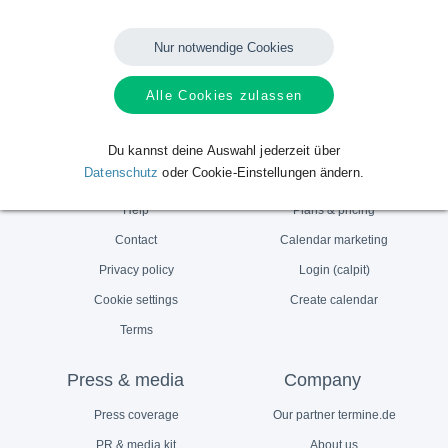
Teile dies mit Deinen Freunden und Followern - Vielen Dank!
Nur notwendige Cookies
Share
Tweet
Teilen
Weiterleiten
Alle Cookies zulassen
Du kannst deine Auswahl jederzeit über
Service
For providers
Datenschutz
oder Cookie-Einstellungen ändern.
Help
Plans & pricing
Contact
Calendar marketing
Privacy policy
Login (calpit)
Cookie settings
Create calendar
Terms
Press & media
Company
Press coverage
Our partner termine.de
PR & media kit
About us