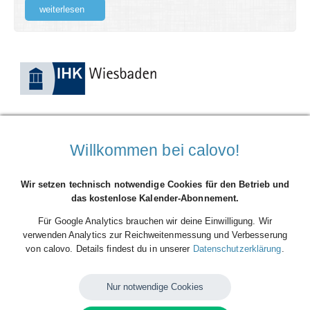
weiterlesen
12. März 2015
Willkommen bei calovo!
Alle Termine im Blick
Mit calovo hat Lars Hermes einen langgehegten Wunsch
Wir setzen technisch notwendige Cookies für den Betrieb und
umgesetzt: Mit ein paar Mausklicks kann man Termine
das kostenlose Kalender-Abonnement.
bestimmter Veranstalter abonnieren und direkt in den eigenen
Kalender übertragen lassen – von Bundesligaspielen über
Für Google Analytics brauchen wir deine Einwilligung. Wir
Konzerte bis hin zu Firmenveranstaltungen. Die Termine
verwenden Analytics zur Reichweitenmessung und Verbesserung
aktualisieren sich automatisch. Der Service ist kostenlos und die
von calovo. Details findest du in unserer
Datenschutzerklärung
.
Abonnenten bleiben anonym. ...
Nur notwendige Cookies
weiterlesen