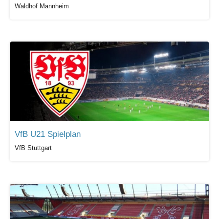
Waldhof Mannheim
VfB U21 Spielplan
VfB Stuttgart