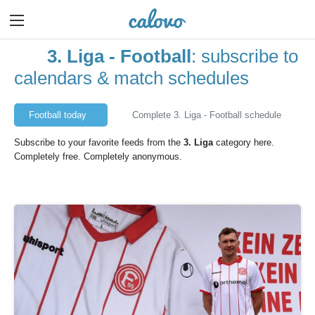
3. Liga - Football
: subscribe to
calendars & match schedules
Football today
Complete 3. Liga - Football schedule
Subscribe to your favorite feeds from the
3. Liga
category here.
Completely free. Completely anonymous.