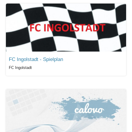
FC Ingolstadt - Spielplan
FC Ingolstadt