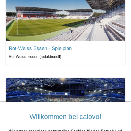
Rot-Weiss Essen - Spielplan
Rot-Weiss Essen (redaktionell)
Willkommen bei calovo!