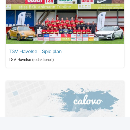
TSV Havelse - Spielplan
TSV Havelse (redaktionell)