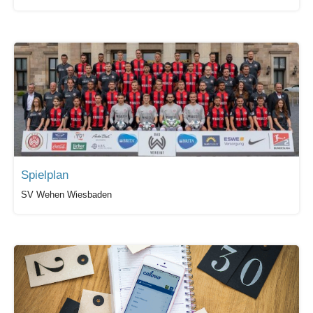
Spielplan
SV Wehen Wiesbaden