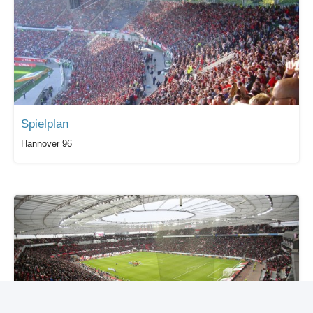
Spielplan
Hannover 96