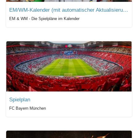
EM/WM-Kalender (mit automatischer Aktualisierung)
EM & WM - Die Spielpläne im Kalender
Spielplan
FC Bayern München