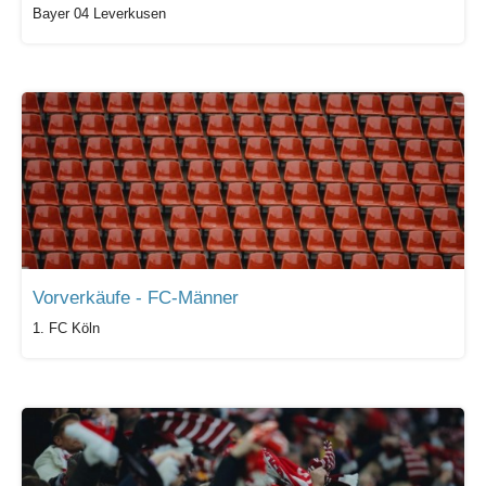
Bayer 04 Leverkusen
Vorverkäufe - FC-Männer
1. FC Köln