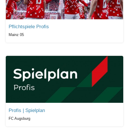
Pflichtspiele Profis
Mainz 05
Profis | Spielplan
FC Augsburg