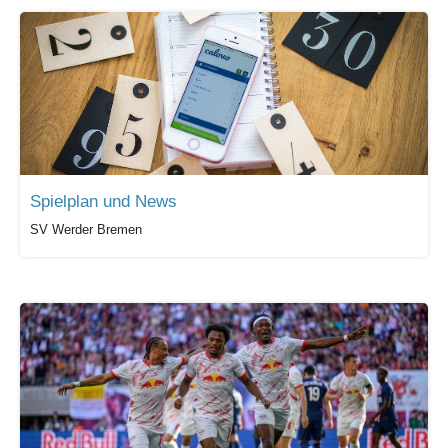
Spielplan und News
SV Werder Bremen