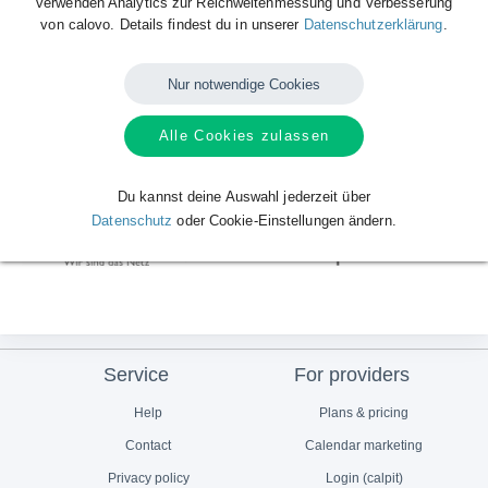
verwenden Analytics zur Reichweitenmessung und Verbesserung
von calovo. Details findest du in unserer
Datenschutzerklärung
.
Lasst euch anstecken von unserem calovo-Fieber. Wir hoffen, dass
ihr euch bald genauso wenig wie wir ein Leben ohne calovo vorstellen
könnt.
Nur notwendige Cookies
Alle Cookies zulassen
Mitgliedschaften & Partner
von calovo
Du kannst deine Auswahl jederzeit über
Datenschutz
oder Cookie-Einstellungen ändern.
Service
For providers
Help
Plans & pricing
Contact
Calendar marketing
Privacy policy
Login (calpit)