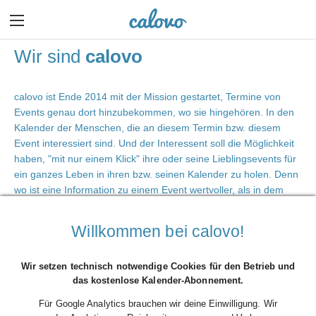
Wir sind
calovo
calovo ist Ende 2014 mit der Mission gestartet, Termine von
Events genau dort hinzubekommen, wo sie hingehören. In den
Kalender der Menschen, die an diesem Termin bzw. diesem
Event interessiert sind. Und der Interessent soll die Möglichkeit
haben, "mit nur einem Klick" ihre oder seine Lieblingsevents für
ein ganzes Leben in ihren bzw. seinen Kalender zu holen. Denn
wo ist eine Information zu einem Event wertvoller, als in dem
elektronischen Termin zu diesem Event?
Willkommen bei calovo!
Kurzum: calovo-User sind die ersten, die Informationen zu ihren
Lieblingsevents im Kalender haben. Und die einzigen, die dafür nie
Wir setzen technisch notwendige Cookies für den Betrieb und
wieder einen Finger rühren müssen. Das ist unser Prinzip. Und unsere
das kostenlose Kalender-Abonnement.
Mission ist erfüllt, wenn alle am Leben interessierten Menschen ihren
Kalender so nutzen, wie wir es alle vom 21. Jahrhundert erwarten
Für Google Analytics brauchen wir deine Einwilligung. Wir
dürfen: individuell, digital und immer aktuell.