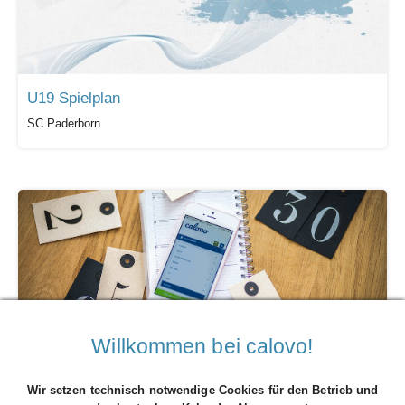
U19 Spielplan
SC Paderborn
Willkommen bei calovo!
Termine Grüne Lauf
B90/Grüne OV Lauf
Wir setzen technisch notwendige Cookies für den Betrieb und