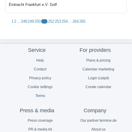
Eintracht Frankfurt e.V. Golf
1
2
...
248
249
250
251
252
253
254
...
264
265
Service
For providers
Help
Plans & pricing
Contact
Calendar marketing
Privacy policy
Login (calpit)
Cookie settings
Create calendar
Terms
Press & media
Company
Press coverage
Our partner termine.de
PR & media kit
About us