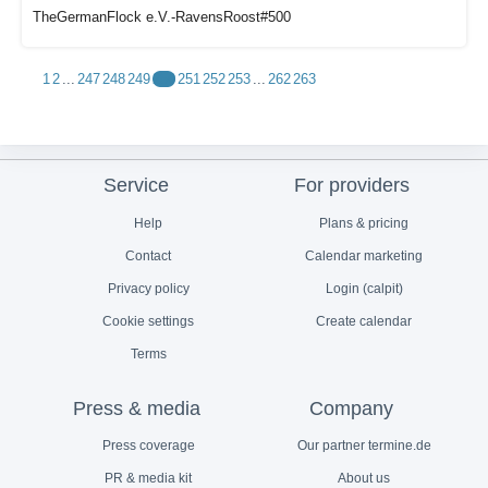
TheGermanFlock e.V.-RavensRoost#500
1
2
...
247
248
249
250
251
252
253
...
262
263
Service
For providers
Help
Plans & pricing
Contact
Calendar marketing
Privacy policy
Login (calpit)
Cookie settings
Create calendar
Terms
Press & media
Company
Press coverage
Our partner termine.de
PR & media kit
About us