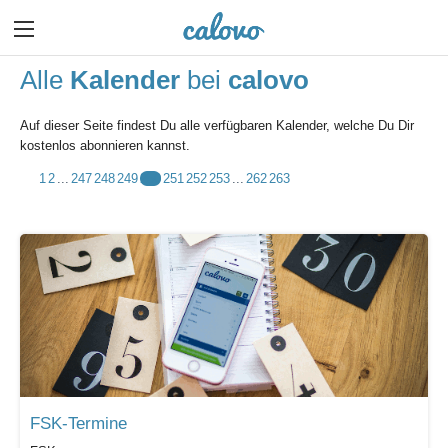
Alle
Kalender
bei
calovo
Auf dieser Seite findest Du alle verfügbaren Kalender, welche Du Dir
kostenlos abonnieren kannst.
1
2
...
247
248
249
250
251
252
253
...
262
263
FSK-Termine