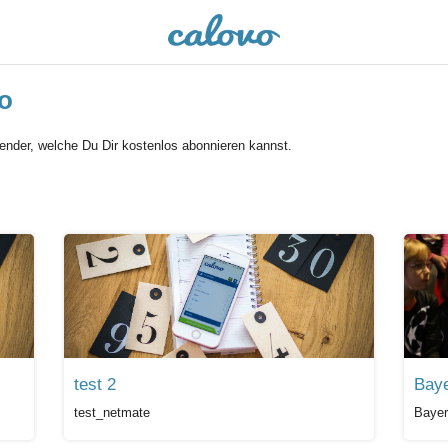
o
lender, welche Du Dir kostenlos abonnieren kannst.
test 2
Baye
test_netmate
Bayer