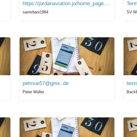
https://jordanaviation.jo/home_page.aspx
Term
samirbani1984
SV Me
petmue57@gmx..de
test
Peter Müller
BackB