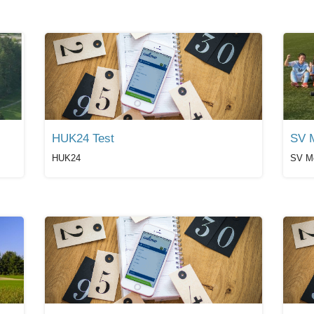
HUK24 Test
SV M
HUK24
SV M