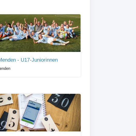
enden - U17-Juniorinnen
enden