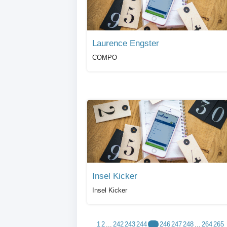
Laurence Engster
COMPO
Insel Kicker
Insel Kicker
1
2
...
242
243
244
245
246
247
248
...
264
265