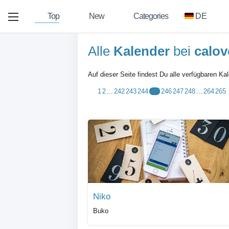
Top
New
Categories
DE
Alle
Kalender
bei
calov
Auf dieser Seite findest Du alle verfügbaren Ka
1
2
...
242
243
244
245
246
247
248
...
264
265
Niko
Buko