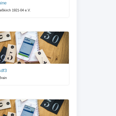
ine
ßkirch 1921-04 e.V.
sdf3
rain