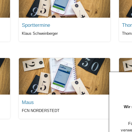
Sporttermine
Tho
Klaus Schweinberger
Thom
Maus
Jür
Wir
FCN NORDERSTEDT
Kai J
Fü
verwe