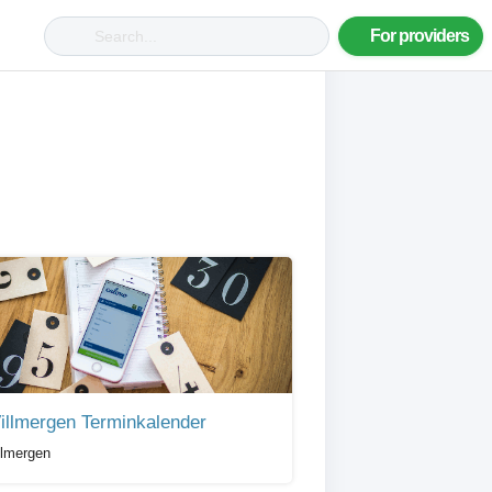
For providers
illmergen Terminkalender
llmergen