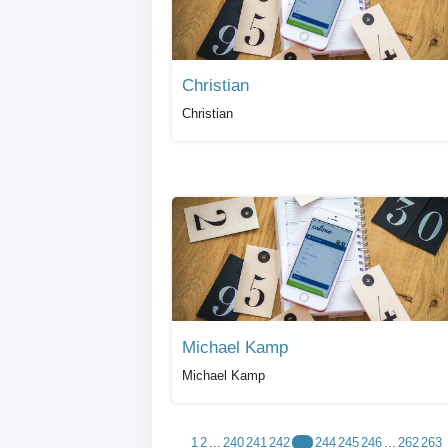
Christian
Christian
Michael Kamp
Michael Kamp
1
2
...
240
241
242
243
244
245
246
...
262
263