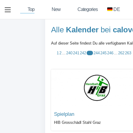
Top
New
Categories
DE
Alle
Kalender
bei
calov
Auf dieser Seite findest Du alle verfügbaren Ka
1
2
...
240
241
242
243
244
245
246
...
262
263
Spielplan
HIB Grosschädl Stahl Graz