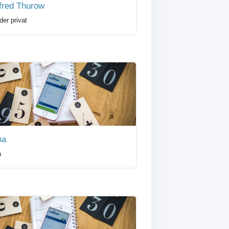
fred Thurow
der privat
na
a