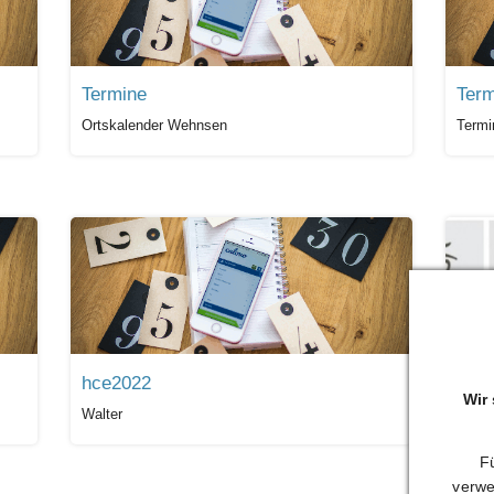
Termine
Ortskalender Wehnsen
Termi
hce2022
Term
Wir
Walter
CDU K
Fü
verwe