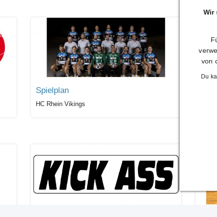
Wir
Fü
verwe
von 
Du ka
Spielplan
Term
HC Rhein Vikings
PGNiG