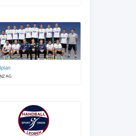
lplan
INZ AG