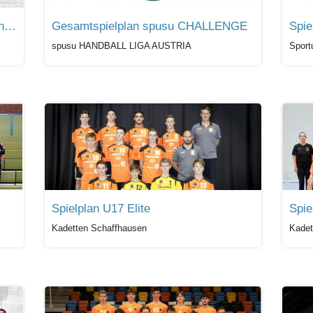
Spielplan Neckarsulmer Sport-Union (HBF) Saison 2018/19
Gesamtspielplan spusu CHALLENGE
Spie
spusu HANDBALL LIGA AUSTRIA
Sport
Spielplan U17 Elite
Spie
Kadetten Schaffhausen
Kadet