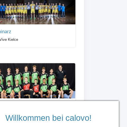
inarz
ive Kielce
lplan U15 Elite
ten Schaffhausen
Willkommen bei calovo!