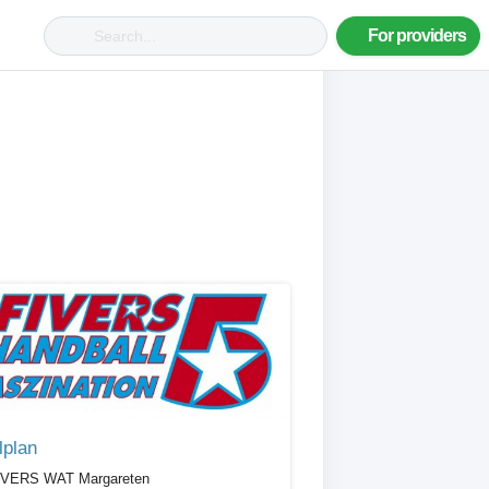
For providers
lplan
IVERS WAT Margareten