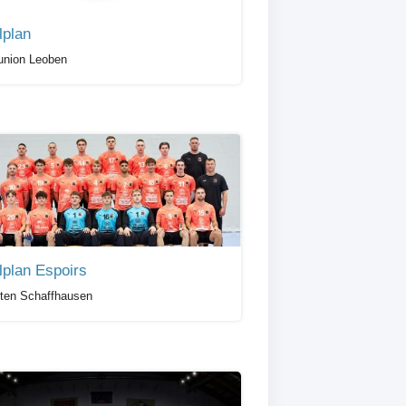
lplan
union Leoben
lplan Espoirs
ten Schaffhausen