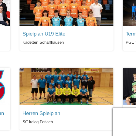
Spielplan U19 Elite
Term
Kadetten Schaffhausen
PGE V
an
Herren Spielplan
Spie
SC kelag Ferlach
Kadet