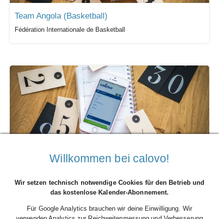
Team Angola (Basketball)
Fédération Internationale de Basketball
Willkommen bei calovo!
Team Philippinen (Basketball)
Fédération Internationale de Basketball
Wir setzen technisch notwendige Cookies für den Betrieb und
das kostenlose Kalender-Abonnement.
Für Google Analytics brauchen wir deine Einwilligung. Wir
verwenden Analytics zur Reichweitenmessung und Verbesserung