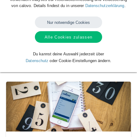
von calovo. Details findest du in unserer
Datenschutzerklärung
.
Nur notwendige Cookies
Alle Cookies zulassen
Team Tschechien (Basketball)
Du kannst deine Auswahl jederzeit über
Fédération Internationale de Basketball
Datenschutz
oder Cookie-Einstellungen ändern.