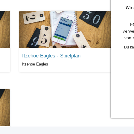
Wir
Fü
verwe
von 
Du ka
Itzehoe Eagles - Spielplan
Team
Itzehoe Eagles
Team 