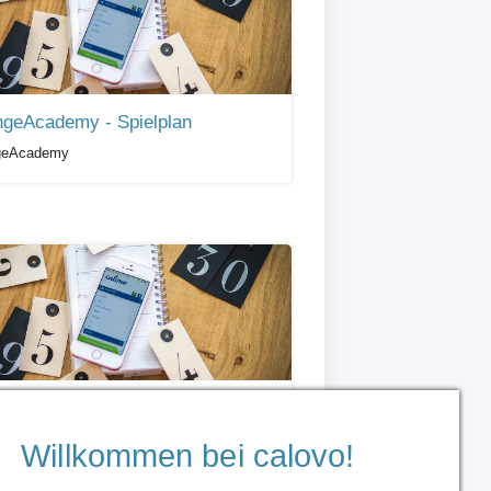
geAcademy - Spielplan
geAcademy
chalke 04 Basketball - Spielplan
halke 04 Basketball
Willkommen bei calovo!