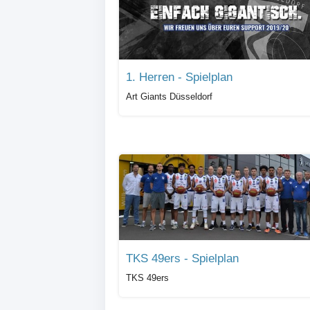
1. Herren - Spielplan
Art Giants Düsseldorf
TKS 49ers - Spielplan
TKS 49ers