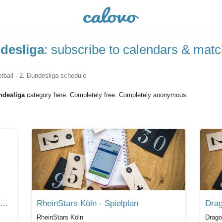
ndesliga
: subscribe to calendars & mat
ball - 2. Bundesliga schedule
ndesliga
category here. Completely free. Completely anonymous.
MER 2. Basketball Bundesliga ProB Nord Spielplan
RheinStars Köln - Spielplan
Drag
RheinStars Köln
Drago