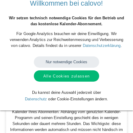
Willkommen bei calovo!
Sie vor, während und nach einem Event mit Ihrem User in
Kontakt treten und ihn bei seiner Journey begleiten können. Bei
einem Bundesligaspiel können vor dem Spiel Links zu Wetten
Wir setzen technisch notwendige Cookies für den Betrieb und
und Tickets platziert und die Aufstellung eingesehen werden.
das kostenlose Kalender-Abonnement.
Nach dem Spiel können Statements und Highlights zum Spiel
Für Google Analytics brauchen wir deine Einwilligung. Wir
eingebunden werden.
verwenden Analytics zur Reichweitenmessung und Verbesserung
von calovo. Details findest du in unserer
Datenschutzerklärung
.
Nur notwendige Cookies
Alle Cookies zulassen
Aktualisierungen
Du kannst deine Auswahl jederzeit über
Datenschutz
oder Cookie-Einstellungen ändern.
Jede Änderung die von Ihnen an einem Termin oder Kalender
vorgenommen wird, führt automatisch zur Aktualisierung des
Kalender Ihres Abonnenten. Abhängig vom genutzten Kalender-
Programm und seinen Einstellung geschieht dies in wenigen
Sekunden oder dauert mehrere Stunden. Das Wichtigste: diese
Informationen werden automatisch und müssen nicht händisch im