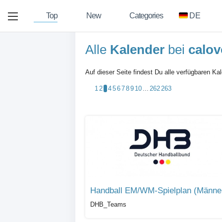
Top
New
Categories
DE
Alle
Kalender
bei
calov
Auf dieser Seite findest Du alle verfügbaren Ka
1
2
3
4
5
6
7
8
9
10
...
262
263
Handball EM/WM-Spielplan (Männe
DHB_Teams