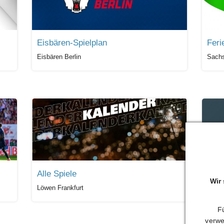
Eisbären-Spielplan
Feri
Eisbären Berlin
Sach
Alle Spiele
Ham
Wir
Löwen Frankfurt
1./2.
Fü
verwe