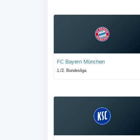
FC Bayern München
1./2. Bundesliga