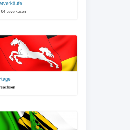
etverkäufe
 04 Leverkusen
rtage
rsachsen