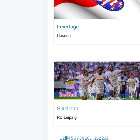
Feiertage
Hessen
Spielplan
RB Leipzig
1
2
3
4
5
6
7
8
9
10
...
262
263