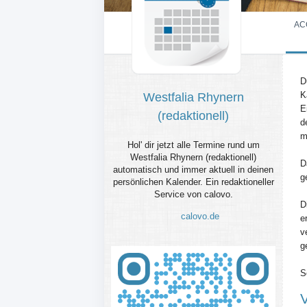
AC
D
K
Westfalia Rhynern
E
(redaktionell)
d
m
Hol' dir jetzt alle Termine rund um
Westfalia Rhynern (redaktionell)
D
automatisch und immer aktuell in deinen
g
persönlichen Kalender. Ein redaktioneller
Service von calovo.
D
calovo.de
e
v
g
S