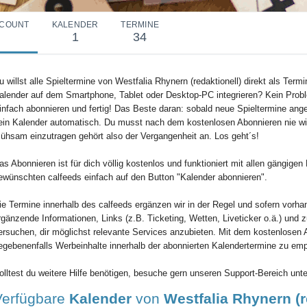
COUNT
KALENDER
TERMINE
1
34
u willst alle Spieltermine von Westfalia Rhynern (redaktionell) direkt als Termi
alender auf dem Smartphone, Tablet oder Desktop-PC integrieren? Kein Probl
infach abonnieren und fertig! Das Beste daran: sobald neue Spieltermine angel
ein Kalender automatisch. Du musst nach dem kostenlosen Abonnieren nie wie
ühsam einzutragen gehört also der Vergangenheit an. Los geht´s!
as Abonnieren ist für dich völlig kostenlos und funktioniert mit allen gängig
ewünschten calfeeds einfach auf den Button "Kalender abonnieren".
ie Termine innerhalb des calfeeds ergänzen wir in der Regel und sofern vorha
rgänzende Informationen, Links (z.B. Ticketing, Wetten, Liveticker o.ä.) und 
ersuchen, dir möglichst relevante Services anzubieten. Mit dem kostenlosen 
egebenenfalls Werbeinhalte innerhalb der abonnierten Kalendertermine zu em
olltest du weitere Hilfe benötigen, besuche gern unseren Support-Bereich unte
Verfügbare
Kalender
von
Westfalia Rhynern (r