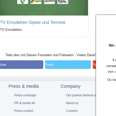
TV Emsdetten Spiele und Termine
TV Emsdetten
Wir
Teile dies mit Deinen Freunden und Followern - Vielen Dank!
Fü
hare
Tweet
Teilen
verwe
von 
Du ka
Press & media
Company
Press coverage
Our partner termine.de
PR & media kit
About us
Press contact
Careers