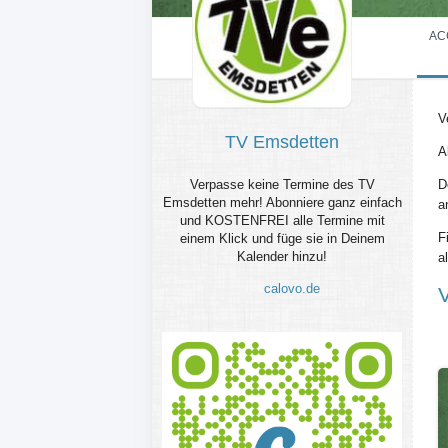
AC
V
TV Emsdetten
A
Verpasse keine Termine des TV
D
Emsdetten mehr! Abonniere ganz einfach
a
und KOSTENFREI alle Termine mit
F
einem Klick und füge sie in Deinem
Kalender hinzu!
a
calovo.de