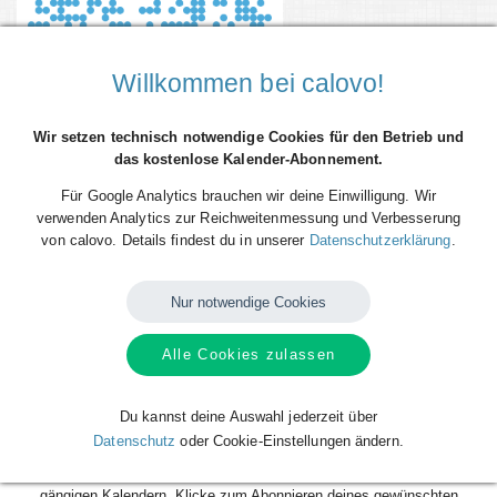
Willkommen bei calovo!
Wir setzen technisch notwendige Cookies für den Betrieb und
das kostenlose Kalender-Abonnement.
Für Google Analytics brauchen wir deine Einwilligung. Wir
verwenden Analytics zur Reichweitenmessung und Verbesserung
von calovo. Details findest du in unserer
Datenschutzerklärung
.
Du willst alle Spieltermine von TSV Emmelshausen direkt als
Terminserie - 'calfeed' - in deinen persönlichen Kalender auf dem
Smartphone, Tablet oder Desktop-PC integrieren? Kein Problem mit den
Nur notwendige Cookies
kostenlosen calfeeds von calovo. Einfach abonnieren und fertig!
Alle Cookies zulassen
Das Beste daran: sobald neue Spieltermine angelegt oder geändert
werden, aktualisiert sich dein Kalender automatisch. Du musst nach
dem kostenlosen Abonnieren nie wieder etwas tun. Alle Termine einzeln
Du kannst deine Auswahl jederzeit über
und mühsam einzutragen gehört also der Vergangenheit an. Los geht´s!
Datenschutz
oder Cookie-Einstellungen ändern.
Das Abonnieren ist für dich völlig kostenlos und funktioniert mit allen
gängigen Kalendern. Klicke zum Abonnieren deines gewünschten