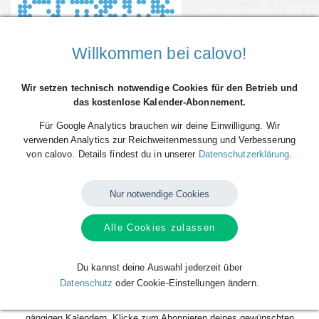
Willkommen bei calovo!
Wir setzen technisch notwendige Cookies für den Betrieb und
das kostenlose Kalender-Abonnement.
Für Google Analytics brauchen wir deine Einwilligung. Wir
verwenden Analytics zur Reichweitenmessung und Verbesserung
von calovo. Details findest du in unserer
Datenschutzerklärung
.
Du willst alle Spieltermine von SV Blau-Weiß Zorbau direkt als
Terminserie - 'calfeed' - in deinen persönlichen Kalender auf dem
Smartphone, Tablet oder Desktop-PC integrieren? Kein Problem mit den
Nur notwendige Cookies
kostenlosen calfeeds von calovo. Einfach abonnieren und fertig!
Alle Cookies zulassen
Das Beste daran: sobald neue Spieltermine angelegt oder geändert
werden, aktualisiert sich dein Kalender automatisch. Du musst nach
dem kostenlosen Abonnieren nie wieder etwas tun. Alle Termine einzeln
Du kannst deine Auswahl jederzeit über
und mühsam einzutragen gehört also der Vergangenheit an. Los geht´s!
Datenschutz
oder Cookie-Einstellungen ändern.
Das Abonnieren ist für dich völlig kostenlos und funktioniert mit allen
gängigen Kalendern. Klicke zum Abonnieren deines gewünschten