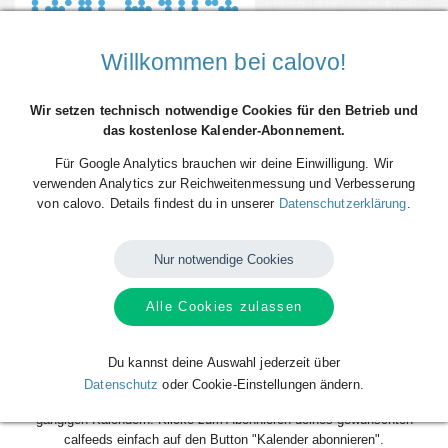
Willkommen bei calovo!
Wir setzen technisch notwendige Cookies für den Betrieb und
das kostenlose Kalender-Abonnement.
Für Google Analytics brauchen wir deine Einwilligung. Wir
verwenden Analytics zur Reichweitenmessung und Verbesserung
von calovo. Details findest du in unserer
Datenschutzerklärung
.
Du willst alle (Spiel-)Termine von medi Bayreuth direkt als Terminserie
("calfeed") in deinen persönlichen Kalender auf dem Smartphone, Tablet
Nur notwendige Cookies
oder Desktop-PC integrieren? Kein Problem mit den kostenlosen
calfeeds von calovo. Einfach abonnieren und fertig! Das Beste daran:
sobald neue (Spiel-)Termine angelegt oder geändert werden, aktualisiert
Alle Cookies zulassen
sich dein Kalender automatisch. Du musst nach dem kostenlosen
Abonnieren nie wieder etwas tun. Alle Termine einzeln und mühsam
Du kannst deine Auswahl jederzeit über
einzutragen gehört also der Vergangenheit an. Los geht´s!
Datenschutz
oder Cookie-Einstellungen ändern.
Das Abonnieren ist für dich völlig kostenlos und funktioniert mit allen
gängigen Kalendern. Klicke zum Abonnieren deines gewünschten
calfeeds einfach auf den Button "Kalender abonnieren".