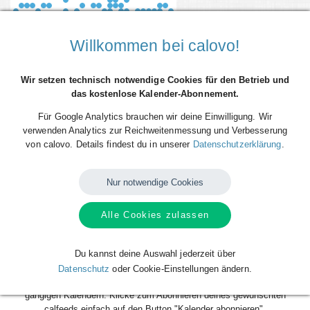
Willkommen bei calovo!
Wir setzen technisch notwendige Cookies für den Betrieb und
das kostenlose Kalender-Abonnement.
Für Google Analytics brauchen wir deine Einwilligung. Wir
verwenden Analytics zur Reichweitenmessung und Verbesserung
von calovo. Details findest du in unserer
Datenschutzerklärung
.
Du willst alle Spieltermine der KIT SC GEQUOS direkt als Terminserie
("calfeed") in deinen persönlichen Kalender auf dem Smartphone, Tablet
Nur notwendige Cookies
oder Desktop-PC integrieren? Kein Problem mit den kostenlosen
calfeeds von calovo. Einfach abonnieren und fertig! Das Beste daran:
sobald neue Spieltermine angelegt oder geändert werden, aktualisiert
Alle Cookies zulassen
sich dein Kalender automatisch. Du musst nach dem kostenlosen
Abonnieren nie wieder etwas tun. Alle Termine einzeln und mühsam
einzutragen gehört also der Vergangenheit an. Los geht´s!
Du kannst deine Auswahl jederzeit über
Datenschutz
oder Cookie-Einstellungen ändern.
Das Abonnieren ist für dich völlig kostenlos und funktioniert mit allen
gängigen Kalendern. Klicke zum Abonnieren deines gewünschten
calfeeds einfach auf den Button "Kalender abonnieren".