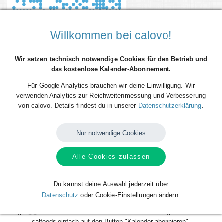
Willkommen bei calovo!
Wir setzen technisch notwendige Cookies für den Betrieb und
das kostenlose Kalender-Abonnement.
Für Google Analytics brauchen wir deine Einwilligung. Wir
verwenden Analytics zur Reichweitenmessung und Verbesserung
von calovo. Details findest du in unserer
Datenschutzerklärung
.
Du willst alle Spieltermine der Houston Texans (redaktionell) direkt als
Terminserie ("calfeed") in deinen persönlichen Kalender auf dem
Smartphone, Tablet oder Desktop-PC integrieren? Kein Problem mit den
Nur notwendige Cookies
kostenlosen calfeeds von calovo. Einfach abonnieren und fertig! Das
Beste daran: sobald neue Spieltermine angelegt oder geändert werden,
Alle Cookies zulassen
aktualisiert sich dein Kalender automatisch. Du musst nach dem
kostenlosen Abonnieren nie wieder etwas tun. Alle Termine einzeln und
mühsam einzutragen gehört also der Vergangenheit an. Los geht´s!
Du kannst deine Auswahl jederzeit über
Datenschutz
oder Cookie-Einstellungen ändern.
Das Abonnieren ist für dich völlig kostenlos und funktioniert mit allen
gängigen Kalendern. Klicke zum Abonnieren deines gewünschten
calfeeds einfach auf den Button "Kalender abonnieren".